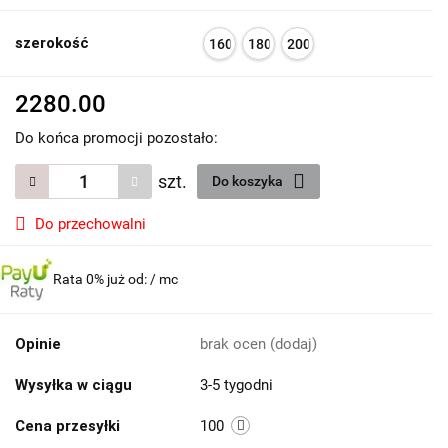
szerokość
160
180
200
2280.00
Do końca promocji pozostało:
szt.
Do koszyka
Do przechowalni
Rata 0% już od:
/ mc
Opinie
brak ocen
(dodaj)
Wysyłka w ciągu
3-5 tygodni
Cena przesyłki
100