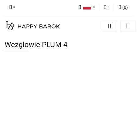
(
0
)
Polski
Zaloguj się
English
Zarejestruj się
German
Dodaj zgłoszenie
Wezgłowie PLUM 4
Zgody cookies