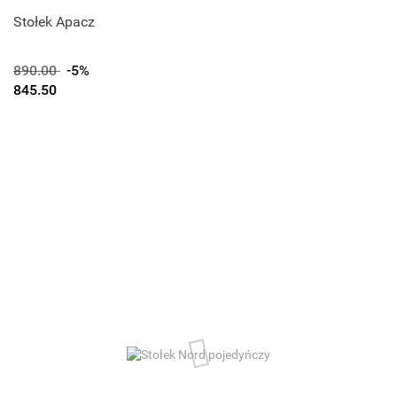
Stołek Apacz
890.00
-5%
845.50