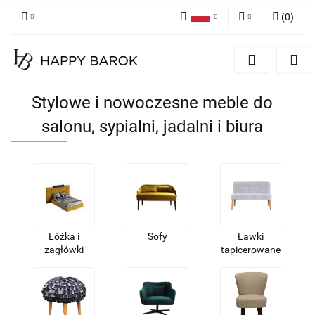
(
0
)
Polski
Zaloguj się
English
Zarejestruj się
German
Dodaj zgłoszenie
Stylowe i nowoczesne meble do
Zgody cookies
salonu, sypialni, jadalni i biura
Łóżka i
Sofy
Ławki
zagłówki
tapicerowane