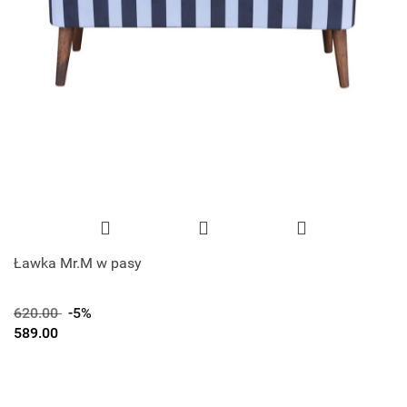
Ławka Mr.M w pasy
620.00
-5%
589.00