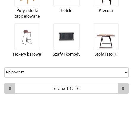
Pufy i stołki
Fotele
Krzesła
tapicerowane
Hokery barowe
Szafy i komody
Stoły i stoliki