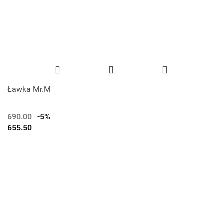
Ławka Mr.M
690.00
-5%
655.50