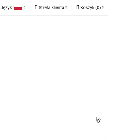
Język
Strefa klienta
Koszyk
(
0
)
race
Tkaniny
Polski
Zaloguj się
Koszyk jest pusty
English
Zarejestruj się
German
Dodaj zgłoszenie
x
Zgody cookies
Do bezpłatnej dostawy brakuje
-,--
any
Meble na zamówienie
Blog
Darmowa dostawa!
Suma
0,00 zł
Cena uwzględnia rabaty