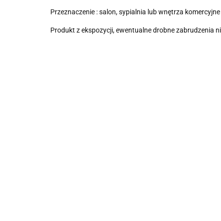
Przeznaczenie : salon, sypialnia lub wnętrza komercyjne 
Produkt z ekspozycji, ewentualne drobne zabrudzenia n
Łóżko
Sofa LE
tapicerowan
CORBUSIER
MILO
COLORS
3800.00
5500.00