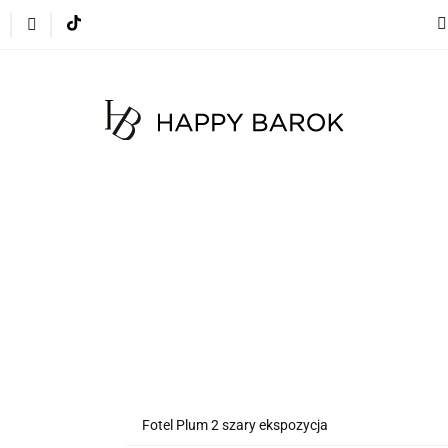
cje
Szybka wysyłka
Meble
Dekoracje
Mate
 na zamówienie
Blog
Meble
Dekoracje
Materace
Tkaniny
Dyw
Fotel Plum 2 szary ekspozycja