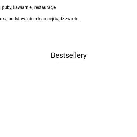
: puby, kawiarnie , restauracje
ie są podstawą do reklamacji bądź zwrotu.
Bestsellery
Łóżko
Łóżko
e
tapicerowan
tapicerowane
Fotel obrotowy
FOTEL
OCULUS
SUNSET 2
4100.00
BUBBLE BASE
OBROTOWY