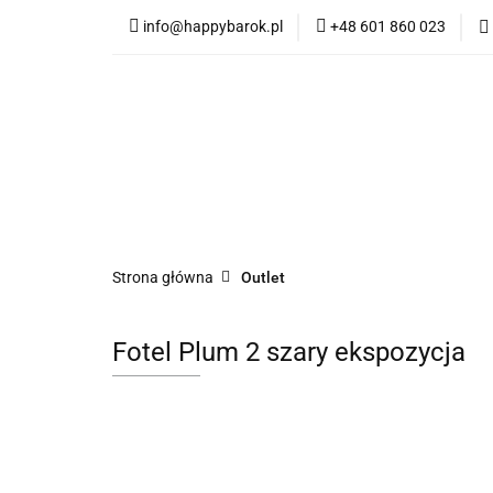
info@happybarok.pl
+48 601 860 023
Nowości
Promo
Dywany
Meble
Nowości
Promocje
Szybka wysyłka
Strona główna
Outlet
Fotel Plum 2 szary ekspozycja