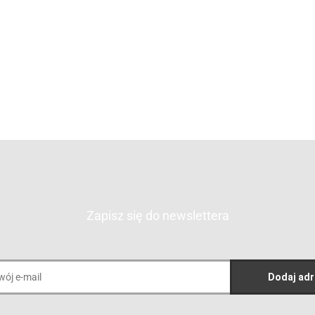
4100.00
3895.00
BLACK
BLACK LINE NO.1
3895.00
3600.00
1500.00
3420.00
1425.00
Zapisz się do newslettera