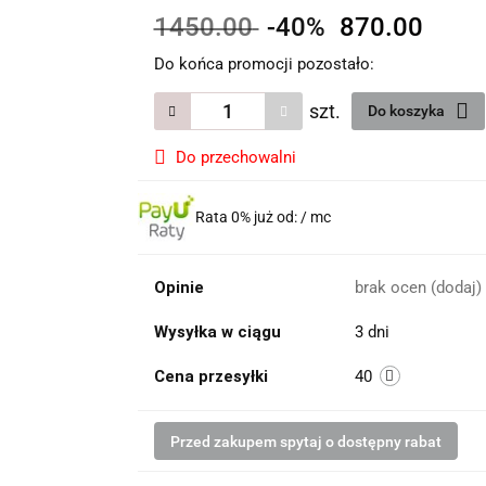
1450.00
-40%
870.00
Do końca promocji pozostało:
szt.
Do koszyka
Do przechowalni
Rata 0% już od:
/ mc
Opinie
brak ocen
(dodaj)
Wysyłka w ciągu
3 dni
Cena przesyłki
40
Przed zakupem spytaj o dostępny rabat