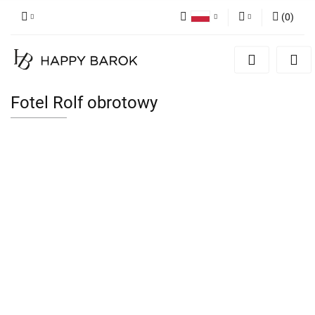
(
0
)
Polski
Zaloguj się
English
Zarejestruj się
German
Dodaj zgłoszenie
Fotel Rolf obrotowy
Zgody cookies