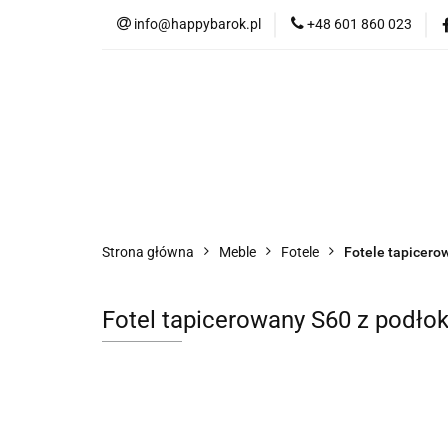
info@happybarok.pl
+48 601 860 023
Nowości
Promo
Tkaniny
Dyw
Nowości
Promocje
Szybka wysyłka
Strona główna
Meble
Fotele
Fotele tapicero
Fotel tapicerowany S60 z podłok