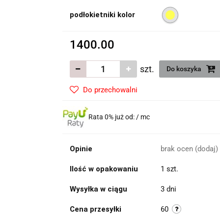
podłokietniki kolor
1400.00
szt.
Do koszyka
Do przechowalni
Rata 0% już od:
/ mc
Opinie
brak ocen
(dodaj)
Ilość w opakowaniu
1 szt.
Wysyłka w ciągu
3 dni
Cena przesyłki
60