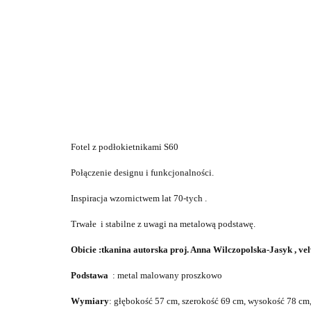
Fotel z podłokietnikami S60
Połączenie designu i funkcjonalności.
Inspiracja wzornictwem lat 70-tych .
Trwałe i stabilne z uwagi na metalową podstawę.
Obicie :
tkanina autorska proj. Anna Wilczopolska-Jasyk , ve
Podstawa
: metal malowany proszkowo
Wymiary
: głębokość 57 cm, szerokość 69 cm, wysokość 78 cm,