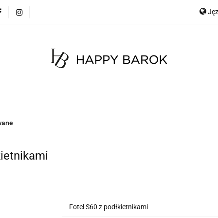
Ję
cje
Szybka wysyłka
Meble
Dekoracje
Mate
any
Meble na zamówienie
Blog
E
Ge
Meble
Dekoracje
Materace
Tkaniny
wane
ietnikami
Fotel S60 z podłkietnikami