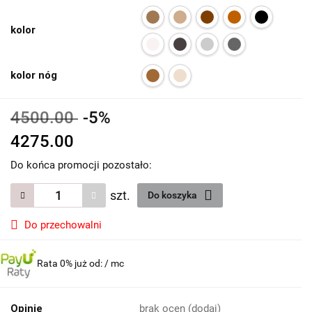
kolor
kolor nóg
4500.00
-5%
4275.00
Do końca promocji pozostało:
szt.
Do koszyka
Do przechowalni
Rata 0% już od:
/ mc
Opinie
brak ocen
(dodaj)