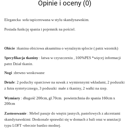
Opinie i oceny (0)
Elegancka
sofa tapicerowana w stylu skandynawskim.
Posiada funkcję spania i pojemnik na pościel.
Obicie
:tkanina obiciowa aksamitna o wyraźnym splocie ( patrz wzornik)
Specyfikacja tkaniny
: łatwa w czyszczeniu , 100%PES *więcej informacji
patrz Dział tkanin.
Nogi
:drewno woskowane
Detale
: 2 poduchy oparciowe na suwak z wymiennymi wkładami, 2 poduszki
z futra syntetycznego, 3 poduszki małe z tkaniny, 2 wałki na rzep.
Wymiary
: długość 200cm, gł.70cm. powierzchnia do spania 160cm x
200cm
Zastosowanie
:
Mebel pasuje do wnętrz jasnych, pastelowych z akcentami
skandynawskimi. Doskonale sprawdzi się w domach z bali oraz w aranżacji
typu LOFT -obecnie bardzo modnej.