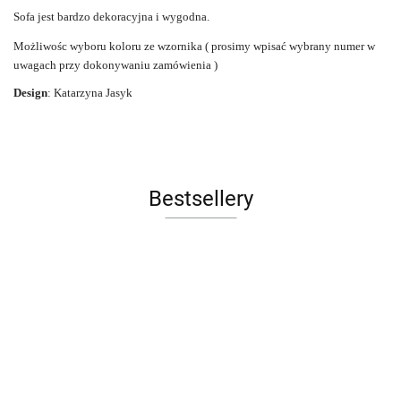
Sofa jest bardzo dekoracyjna i wygodna.
Możliwośc wyboru koloru ze wzornika ( prosimy wpisać wybrany numer w
uwagach przy dokonywaniu zamówienia )
Design
: Katarzyna Jasyk
Bestsellery
Sofa LE
FOTEL
Łóżko
Łóżko
Ławka
CORBUSIER
OBROT
tapicerowane
tapicerowane
tapicerowana