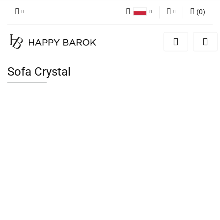
(
0
)
Polski
Zaloguj się
English
Zarejestruj się
German
Dodaj zgłoszenie
Sofa Crystal
Zgody cookies