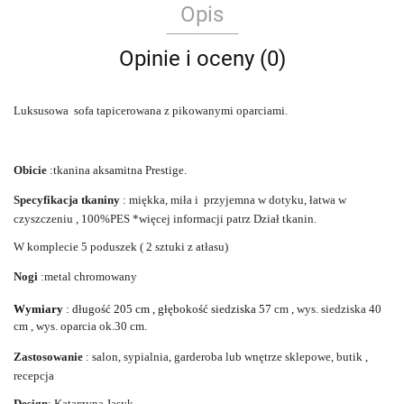
Opis
Opinie i oceny (0)
Luksusowa sofa tapicerowana z pikowanymi oparciami.
Obicie
:tkanina aksamitna Prestige.
Specyfikacja tkaniny
: miękka, miła i przyjemna w dotyku, łatwa w
czyszczeniu , 100%PES *więcej informacji patrz Dział tkanin.
W komplecie 5 poduszek ( 2 sztuki z atłasu)
Nogi
:metal chromowany
Wymiary
: długość 205 cm , głębokość siedziska 57
cm , wys. siedziska 40
cm , wys. oparcia ok.30 cm.
Zastosowanie
: salon, sypialnia, garderoba lub wnętrze sklepowe, butik ,
recepcja
Design
: Katarzyna Jasyk