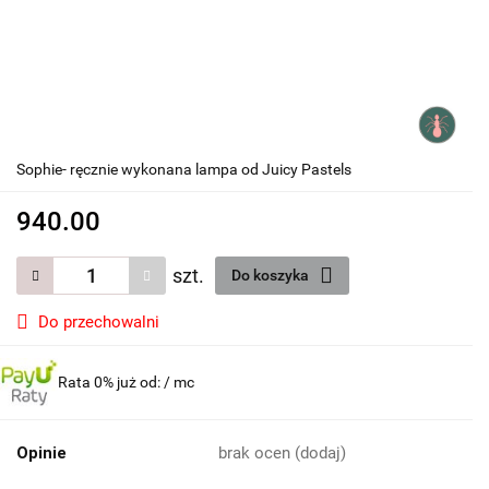
Sophie- ręcznie wykonana lampa od Juicy Pastels
940.00
szt.
Do koszyka
Do przechowalni
Rata 0% już od:
/ mc
Opinie
brak ocen
(dodaj)