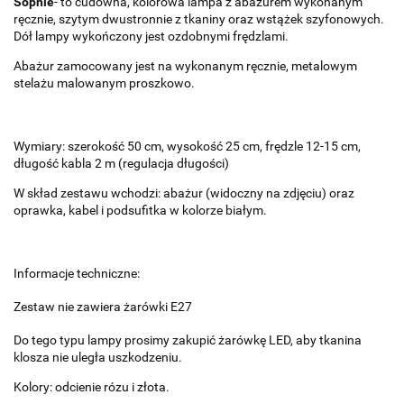
Sophie
- to cudowna, kolorowa lampa z abażurem wykonanym
ręcznie, szytym dwustronnie z tkaniny oraz wstążek szyfonowych.
Dół lampy wykończony jest ozdobnymi frędzlami.
Abażur zamocowany jest na wykonanym ręcznie, metalowym
stelażu malowanym proszkowo.
Wymiary: szerokość 50 cm, wysokość 25 cm, frędzle 12-15 cm,
długość kabla 2 m (regulacja długości)
W skład zestawu wchodzi: abażur (widoczny na zdjęciu) oraz
oprawka, kabel i podsufitka w kolorze białym.
Informacje techniczne:
Zestaw nie zawiera żarówki E27
Do tego typu lampy prosimy zakupić żarówkę LED, aby tkanina
klosza nie uległa uszkodzeniu.
Kolory: odcienie rózu i złota.