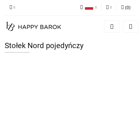
(
0
)
Polski
Zaloguj się
English
Zarejestruj się
German
Dodaj zgłoszenie
Stołek Nord pojedyńczy
Zgody cookies