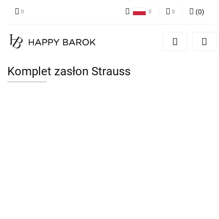
(
0
)
Polski
Zaloguj się
English
Zarejestruj się
German
Dodaj zgłoszenie
Komplet zasłon Strauss
Zgody cookies