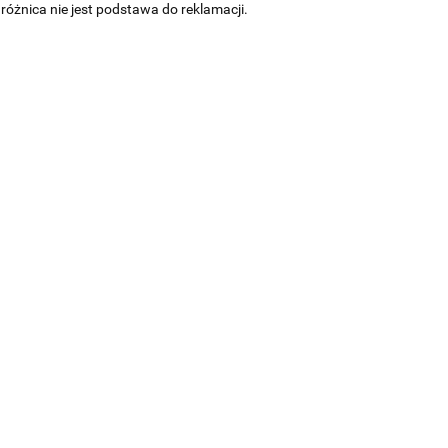
óżnica nie jest podstawa do reklamacji.
FOTEL
Łóżko
Łóżko
e
OBROTOWY
tapicerowane
tapicerowane
LINEA SOFT
REVIVE No.4
REVIVE No.5
1500.00
3900.00
3900.00