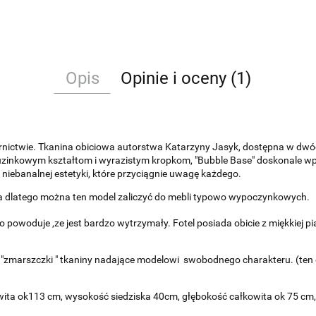
Opis
Opinie i oceny (1)
nictwie. Tkanina obiciowa autorstwa Katarzyny Jasyk, dostępna w dwó
ietuzinkowym kształtom i wyrazistym kropkom, "Bubble Base" doskonale w
 i niebanalnej estetyki, które przyciągnie uwagę każdego.
nia dlatego można ten model zaliczyć do mebli typowo wypoczynkowych.
 powoduje ,ze jest bardzo wytrzymały. Fotel posiada obicie z miękkiej pi
je "zmarszczki " tkaniny nadające modelowi swobodnego charakteru. (ten d
wita ok113 cm, wysokość siedziska 40cm, głębokość całkowita ok 75 c