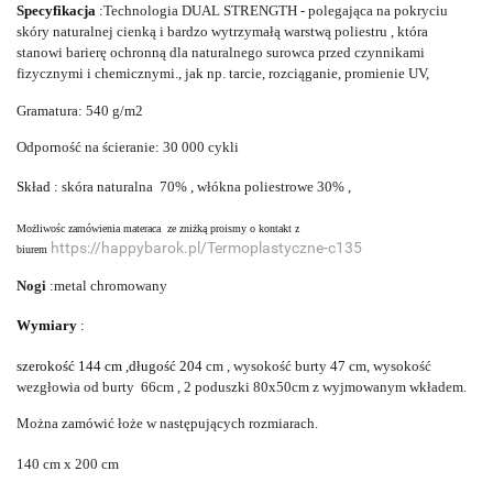
Specyfikacja
:
Technologia DUAL STRENGTH - polegająca na pokryciu
skóry naturalnej cienką i bardzo wytrzymałą warstwą poliestru , która
stanowi barierę ochronną dla naturalnego surowca przed czynnikami
fizycznymi i chemicznymi., jak np. tarcie, rozciąganie, promienie UV,
Gramatura: 540 g/m2
Odporność na ścieranie: 30 000 cykli
Skład :
skóra naturalna 70% , włókna poliestrowe 30% ,
Możliwośc zamówienia materaca ze zniżką proismy o kontakt z
https://happybarok.pl/Termoplastyczne-c135
biurem
Nogi
:metal chromowany
Wymiary
:
szerokość 144 cm ,długość 204
cm , wysokość burty 47 cm, wysokość
wezgłowia od burty 66cm , 2 poduszki 80x50cm z wyjmowanym wkładem.
Można zamówić łoże w następujących rozmiarach.
140 cm x 200 cm