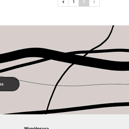
1
2
Współpraca