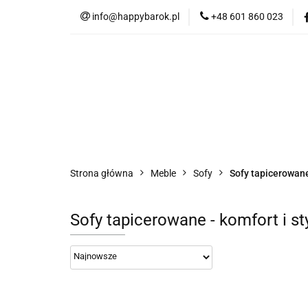
info@happybarok.pl
+48 601 860 023
Nowości
Promo
Tkaniny
Dyw
Nowości
Promocje
Szybka wysyłka
Strona główna
Meble
Sofy
Sofy tapicerowan
Sofy tapicerowane - komfort i s