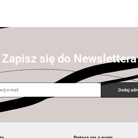
Zapisz się do Newslettera
ie
Połącz się z nami