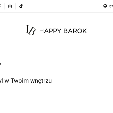
Ję
cje
Szybka wysyłka
Meble
Dekoracje
Mate
any
Meble na zamówienie
Blog
E
Ge
Meble
Dekoracje
Materace
Tkaniny
e
tyl w Twoim wnętrzu