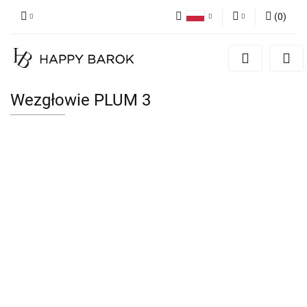
(
0
)
Polski
Zaloguj się
English
Zarejestruj się
German
Dodaj zgłoszenie
Wezgłowie PLUM 3
Zgody cookies