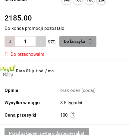
2185.00
Do końca promocji pozostało:
szt.
Do koszyka
Do przechowalni
Rata 0% już od:
/ mc
Opinie
brak ocen
(dodaj)
Wysyłka w ciągu
3-5 tygodni
Cena przesyłki
100
Przed zakupem spytaj o dostępny rabat