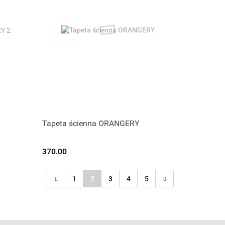
Tapeta ścienna ORANGERY
370.00
1
2
3
4
5