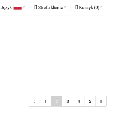
Język
Strefa klienta
Koszyk
(
0
)
race
Tkaniny
Polski
Zaloguj się
Koszyk jest pusty
English
Zarejestruj się
German
Dodaj zgłoszenie
x
Zgody cookies
Do bezpłatnej dostawy brakuje
-,--
any
Meble na zamówienie
Blog
Darmowa dostawa!
Suma
0,00 zł
Cena uwzględnia rabaty
1
2
3
4
5