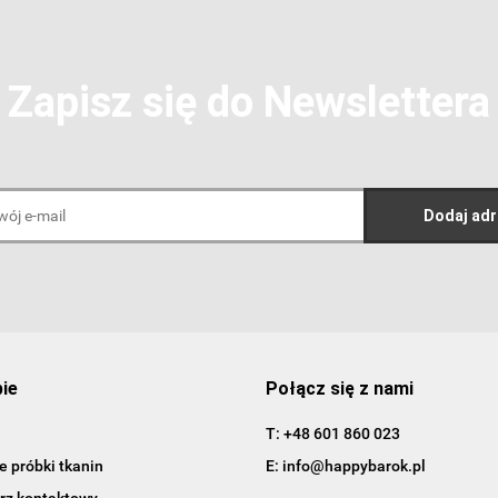
Zapisz się do Newslettera
pie
Połącz się z nami
T: +48 601 860 023
 próbki tkanin
E: info@happybarok.pl
rz kontaktowy