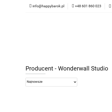
info@happybarok.pl
+48 601 860 023
Nowości
Promo
Dywany
Meble
Nowości
Promocje
Szybka wysyłka
Producent - Wonderwall Studio